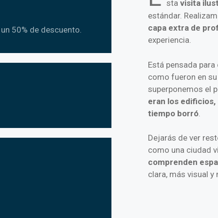
sta
visita ilus
estándar. Realizam
capa extra de pro
n un 50% de descuento.
experiencia.
Está pensada para q
como fueron en su
superponemos el pa
eran los edificios,
tiempo borró
.
Dejarás de ver res
como una ciudad vi
comprenden espaci
clara, más visual 