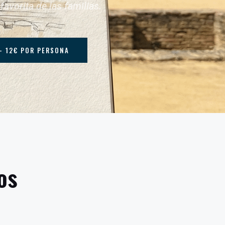
avorita de las familias.
- 12€ POR PERSONA
jos