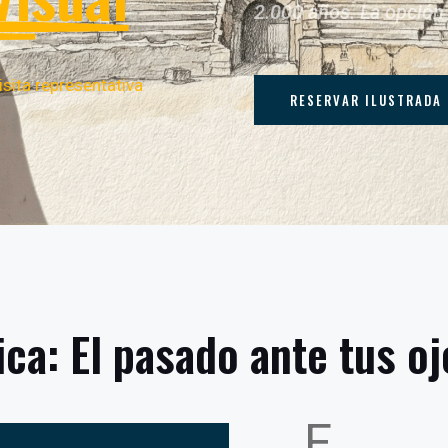
2.000 años. La opción f
isita representativa
RESERVAR ILUSTRADA 
lica: El pasado ante tus o
E